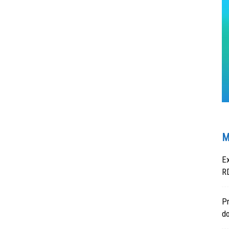
M
Ex
RD
Pr
do