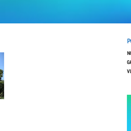
P
N
G
V