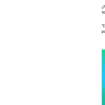
¿
li
“E
po