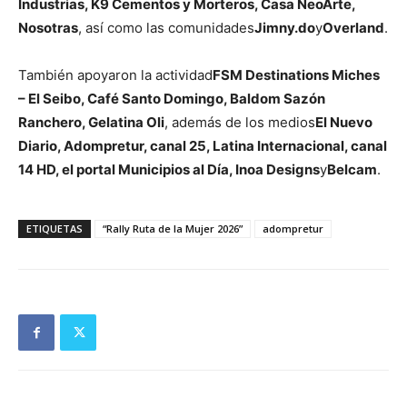
Industrias, K9 Cementos y Morteros, Casa NeoArte,
Nosotras
, así como las comunidades
Jimny.do
y
Overland
.
También apoyaron la actividad
FSM Destinations Miches
– El Seibo, Café Santo Domingo, Baldom Sazón
Ranchero, Gelatina Oli
, además de los medios
El Nuevo
Diario, Adompretur, canal 25, Latina Internacional, canal
14 HD, el portal Municipios al Día, Inoa Designs
y
Belcam
.
ETIQUETAS
“Rally Ruta de la Mujer 2026”
adompretur