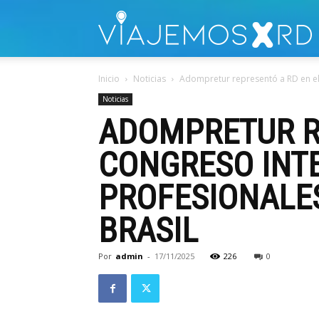
V
Inicio
Noticias
Adompretur representó a RD en el 
Noticias
ADOMPRETUR RE
CONGRESO INTE
PROFESIONALES
BRASIL
Por
admin
-
17/11/2025
226
0