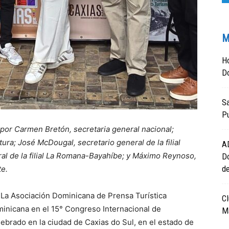
M
Ho
D
Sa
P
por Carmen Bretón, secretaria general nacional;
tura; José McDougal, secretario general de la filial
A
ral de la filial La Romana-Bayahíbe; y Máximo Reynoso,
D
de
te.
La Asociación Dominicana de Prensa Turística
Cl
inicana en el 15° Congreso Internacional de
Ma
lebrado en la ciudad de Caxias do Sul, en el estado de