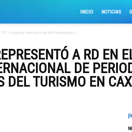
iajemosxrd
INICIO
NOTICIAS
15° Congreso Internacional de Periodistas y...
PRESENTÓ A RD EN EL
RNACIONAL DE PERIOD
 DEL TURISMO EN CAXI
P
N