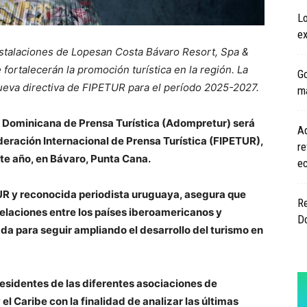
L
ex
instalaciones de Lopesan Costa Bávaro Resort, Spa &
fortalecerán la promoción turística en la región. La
G
nueva directiva de FIPETUR para el período 2025-2027.
ma
 Dominicana de Prensa Turística (Adompretur) será
Ad
ederación Internacional de Prensa Turística (FIPETUR),
re
ste año, en Bávaro, Punta Cana.
e
UR y reconocida periodista uruguaya, asegura que
Re
relaciones entre los países iberoamericanos y
D
 para seguir ampliando el desarrollo del turismo en
residentes de las diferentes asociaciones de
el Caribe con la finalidad de analizar las últimas