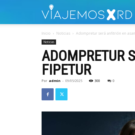
V
Inicio
Noticias
Adompretur será anfitrión en asa
Noticias
ADOMPRETUR S
FIPETUR
Por
admin
-
09/05/2025
300
0