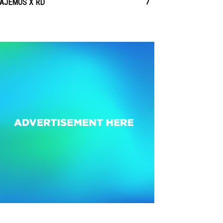
7
IAJEMOS X RD