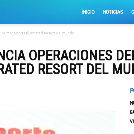
iajemosxrd
INICIO
NOTICIAS
primer Sports Illustrated Resort del mundo
NCIA OPERACIONES DE
RATED RESORT DEL M
P
N
G
V