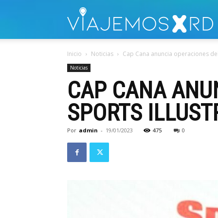
V
Inicio
Noticias
Cap Cana anuncia operaciones del 
Noticias
CAP CANA ANU
SPORTS ILLUST
Por
admin
-
19/01/2023
475
0