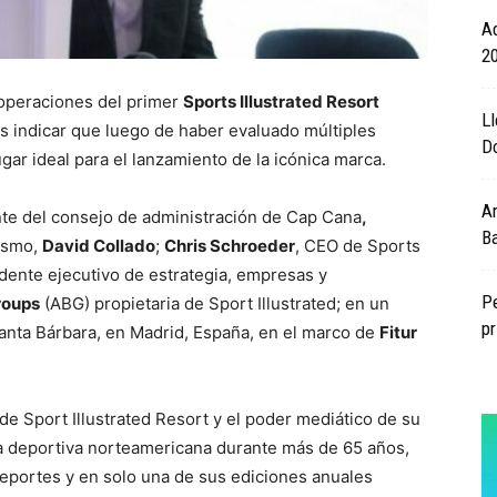
Ad
2
 operaciones del primer
Sports Illustrated Resort
Ll
tas indicar que luego de haber evaluado múltiples
D
gar ideal para el lanzamiento de la icónica marca.
Ar
ente del consejo de administración de Cap Cana
,
Ba
rismo,
David Collado
;
Chris Schroeder
, CEO de Sports
idente ejecutivo de estrategia, empresas y
Pe
roups
(ABG) propietaria de Sport Illustrated; en un
p
Santa Bárbara, en Madrid, España, en el marco de
Fitur
de Sport Illustrated Resort y el poder mediático de su
tura deportiva norteamericana durante más de 65 años,
 deportes y en solo una de sus ediciones anuales