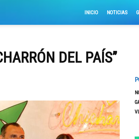
iajemosxrd
INICIO
NOTICIAS
CHARRÓN DEL PAÍS’’
P
N
G
V