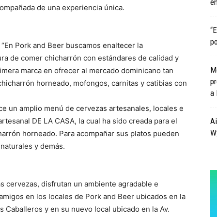
e
compañada de una experiencia única.
“E
po
: ‘’En Pork and Beer buscamos enaltecer la
ra de comer chicharrón con estándares de calidad y
M
 primera marca en ofrecer al mercado dominicano tan
pr
chicharrón horneado, mofongos, carnitas y catibias con
a 
ce un amplio menú de cervezas artesanales, locales e
rtesanal DE LA CASA, la cual ha sido creada para el
Ai
Wy
icharrón horneado. Para acompañar sus platos pueden
 naturales y demás.
as cervezas, disfrutan un ambiente agradable e
y amigos en los locales de Pork and Beer ubicados en la
s Caballeros y en su nuevo local ubicado en la Av.