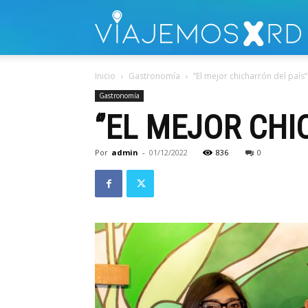
V
Inicio
Gastronomía
‘’El mejor chicharrón del país’’
Gastronomía
‘’EL MEJOR CHI
Por
admin
-
01/12/2022
836
0