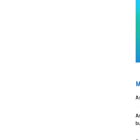
M
As
An
b