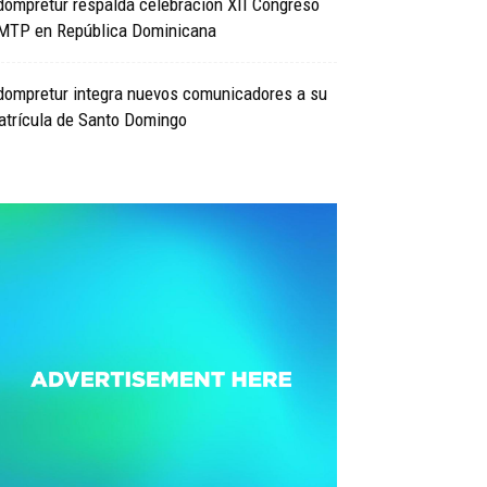
ompretur respalda celebración XII Congreso
MTP en República Dominicana
dompretur integra nuevos comunicadores a su
atrícula de Santo Domingo