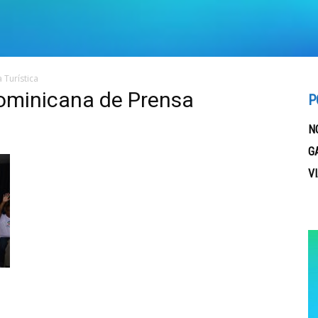
 Turística
Dominicana de Prensa
P
N
G
V