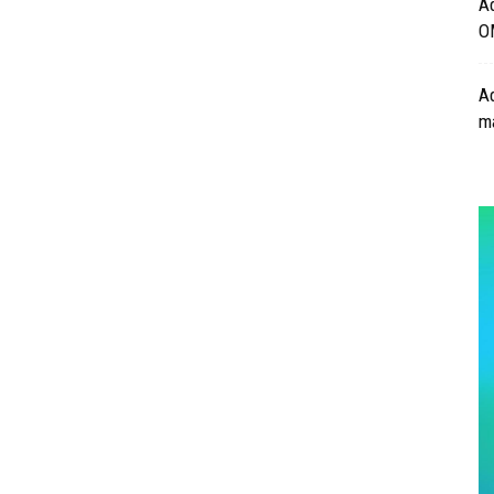
Ad
O
A
m