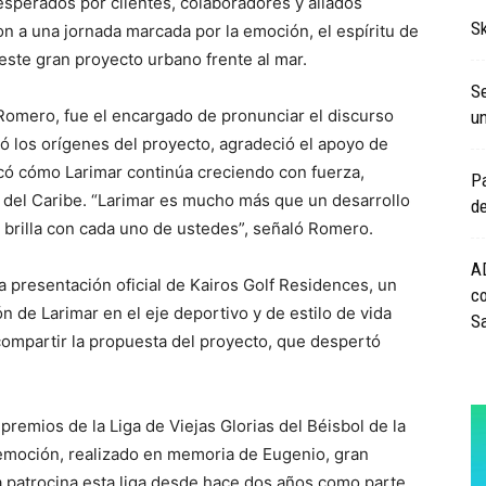
sperados por clientes, colaboradores y aliados
S
n a una jornada marcada por la emoción, el espíritu de
 este gran proyecto urbano frente al mar.
Se
Romero, fue el encargado de pronunciar el discurso
un
có los orígenes del proyecto, agradeció el apoyo de
có cómo Larimar continúa creciendo con fuerza,
Pa
 del Caribe. “Larimar es mucho más que un desarrollo
d
y brilla con cada uno de ustedes”, señaló Romero.
A
presentación oficial de Kairos Golf Residences, un
co
n de Larimar en el eje deportivo y de estilo de vida
S
compartir la propuesta del proyecto, que despertó
premios de la Liga de Viejas Glorias del Béisbol de la
emoción, realizado en memoria de Eugenio, gran
 patrocina esta liga desde hace dos años como parte