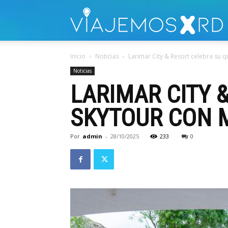
V
Inicio
Noticias
Larimar City & Resort celebra su q
Noticias
LARIMAR CITY 
SKYTOUR CON M
Por
admin
-
28/10/2025
233
0