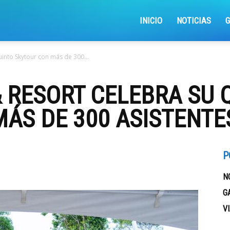
iajemosxrd
INICIO
NOTICIAS
uinto Skytour con más de 300...
& RESORT CELEBRA SU 
ÁS DE 300 ASISTENTE
P
N
G
V