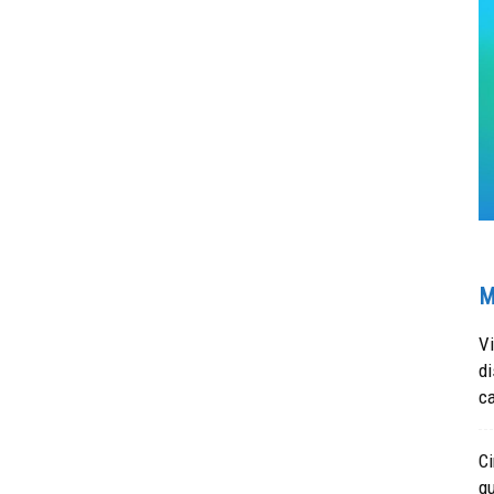
M
Vi
di
ca
Ci
gu