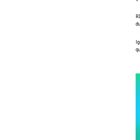
RD
d
Ig
qu