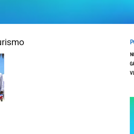
Turismo
P
N
G
V