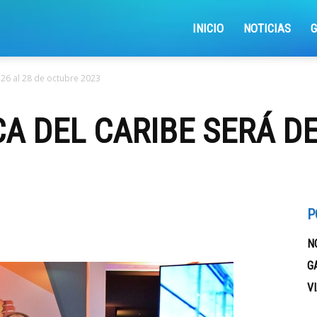
iajemosxrd
INICIO
NOTICIAS
l 26 al 28 de octubre 2023
A DEL CARIBE SERÁ DE
P
N
G
V