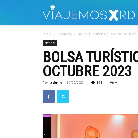
V
Inicio
Noticias
Bolsa Turística del Caribe será de
Noticias
BOLSA TURÍSTIC
OCTUBRE 2023
Por
admin
-
30/09/2023
395
0