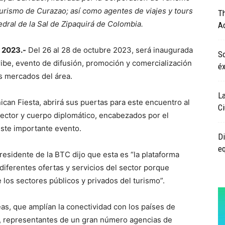
 Turismo de Curazao; así como agentes de viajes y tours
T
dral de la Sal de Zipaquirá de Colombia.
Ad
 2023.-
Del 26 al 28 de octubre 2023, será inaugurada
S
aribe, evento de difusión, promoción y comercialización
éx
os mercados del área.
La
can Fiesta, abrirá sus puertas para este encuentro al
Ci
sector y cuerpo diplomático, encabezados por el
ste importante evento.
Di
eq
residente de la BTC dijo que esta es “la plataforma
diferentes ofertas y servicios del sector porque
los sectores públicos y privados del turismo”.
eas, que amplían la conectividad con los países de
a, representantes de un gran número agencias de