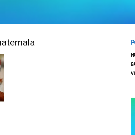
Guatemala
P
N
G
V