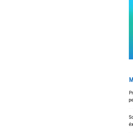
M
Pr
p
S
éx