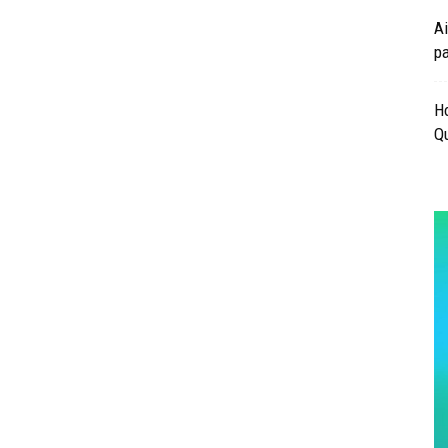
Ai
pa
Ho
Qu