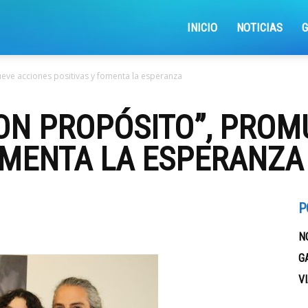
iajemosxrd
INICIO
NOTICIAS
eve acciones positivas y fomenta la esperanza
ON PROPÓSITO”, PROM
OMENTA LA ESPERANZA
P
N
G
V