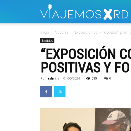
V
Inicio
Noticias
“Exposición con Propósito”, promu
Noticias
“EXPOSICIÓN C
POSITIVAS Y F
Por
admin
-
01/05/2024
399
0