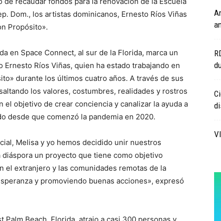
 de recaudar fondos para la renovación de la Escuela
Ar
p. Dom., los artistas dominicanos, Ernesto Ríos Viñas
a
on Propósito».
ada en Space Connect, al sur de la Florida, marca un
RD
d
o Ernesto Ríos Viñas, quien ha estado trabajando en
to» durante los últimos cuatro años. A través de sus
saltando los valores, costumbres, realidades y rostros
Ci
 el objetivo de crear conciencia y canalizar la ayuda a
di
ndo desde que comenzó la pandemia en 2020.
V
ial, Melisa y yo hemos decidido unir nuestros
la diáspora un proyecto que tiene como objetivo
n el extranjero y las comunidades remotas de la
 esperanza y promoviendo buenas acciones», expresó
t Palm Beach, Florida, atrajo a casi 300 personas y