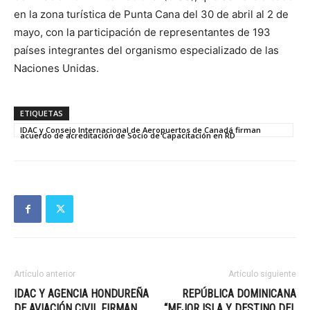
en la zona turística de Punta Cana del 30 de abril al 2 de
mayo, con la participación de representantes de 193
países integrantes del organismo especializado de las
Naciones Unidas.
ETIQUETAS
IDAC y Consejo Internacional de Aeropuertos de Canadá firman
acuerdo de acreditación de Socio de Capacitación en RD
Artículo anterior
Artículo siguiente
IDAC Y AGENCIA HONDUREÑA
REPÚBLICA DOMINICANA
DE AVIACIÓN CIVIL FIRMAN
“MEJOR ISLA Y DESTINO DEL