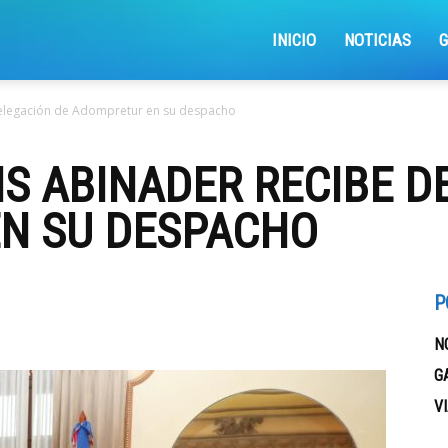
iajemosxrd
INICIO
NOTICIAS
delegación de Adompretur en su despacho
IS ABINADER RECIBE D
N SU DESPACHO
P
N
G
V