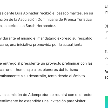
En
in
sidente Luis Abinader recibió el pasado martes, en su
ación de la Asociación Dominicana de Prensa Turística
, la periodista Sarah Hernández.
C
un
en
, y durante el mismo el mandatario expresó su respaldo
ano, una iniciativa promovida por la actual junta
To
po
 entregó al presidente un proyecto preliminar con las
ca rendir homenaje a los pioneros del turismo
Ad
cativamente a su desarrollo, tanto desde el ámbito
so
 una comisión de Adompretur se reunirá con el director
ntilmente ha extendido una invitación para visitar