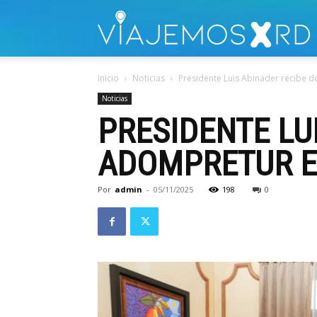
V
Inicio
Noticias
Presidente Luis Abinader recibe 
Noticias
PRESIDENTE LU
ADOMPRETUR E
Por
admin
-
05/11/2025
198
0