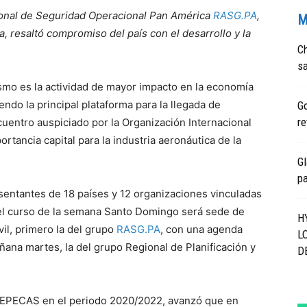
gional de Seguridad Operacional Pan América
RASG.PA
,
M
a, resaltó compromiso del país con el desarrollo y la
Ch
sa
mo es la actividad de mayor impacto en la economía
endo la principal plataforma para la llegada de
Go
re
ncuentro auspiciado por la Organización Internacional
ortancia capital para la industria aeronáutica de la
Gl
pa
sentantes de 18 países y 12 organizaciones vinculadas
n el curso de la semana Santo Domingo será sede de
H
vil, primero la del grupo
RASG.PA
, con una agenda
L
ñana martes, la del grupo Regional de Planificación y
D
 GREPECAS en el periodo 2020/2022, avanzó que en