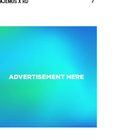
7
IAJEMOS X RD