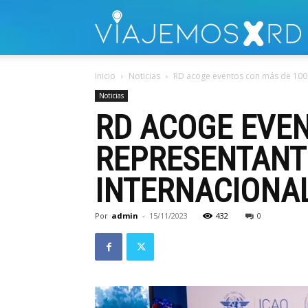
V
Inicio
Noticias
RD acoge eventos con más de 100 re
Noticias
RD ACOGE EVEN
REPRESENTANTE
INTERNACIONA
Por
admin
-
15/11/2023
432
0