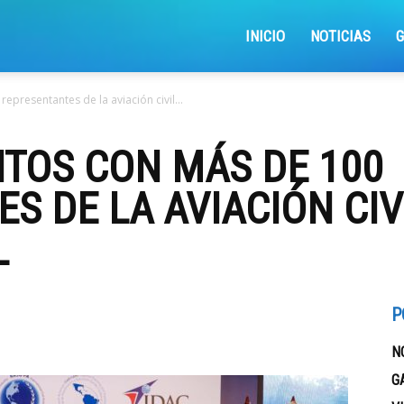
iajemosxrd
INICIO
NOTICIAS
presentantes de la aviación civil...
TOS CON MÁS DE 100
S DE LA AVIACIÓN CIV
L
P
N
G