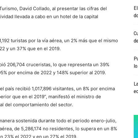
El
Turismo, David Collado, al presentar las cifras del
d
idad llevada a cabo en un hotel de la capital
Cu
11,192 turistas por la vía aérea, un 2% más que el mismo
de
22 y un 37% que en el 2019.
Pu
ibió 206,704 cruceristas, lo que representa un 39%
lo
5% por encima de 2022 y 148% superior al 2019.
La
 país recibió 1,017,896 visitantes, un 8% por encima
ec
rior que en el 2019”, manifestó el ministro de
al del comportamiento del sector.
anera sostenida durante todo el periodo enero-julio,
ía aérea, de 5,286,174 no residentes, lo supera en un 8%
un 23% el 2022 y en un 27% el 2019.