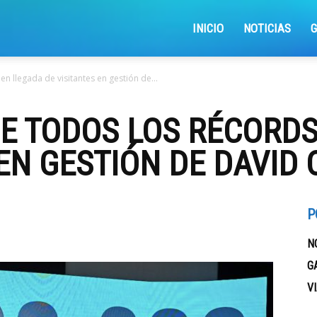
iajemosxrd
INICIO
NOTICIAS
 llegada de visitantes en gestión de...
E TODOS LOS RÉCORDS
 EN GESTIÓN DE DAVID
P
N
G
V