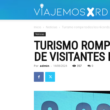
V
Inicio
Noticias
Turismo rompe todos los récords en
Noticias
TURISMO ROMP
DE VISITANTES
Por
admin
-
14/08/2024
357
0