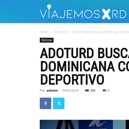
V
Inicio
Noticias
ADOTURD busca posicionar a la Re
Noticias
ADOTURD BUSCA
DOMINICANA C
DEPORTIVO
Por
admin
-
04/02/2026
200
0