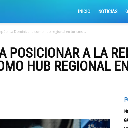
iajemosxrd
INICIO
NOTICIAS
pública Dominicana como hub regional en turismo...
 POSICIONAR A LA RE
OMO HUB REGIONAL EN
P
N
G