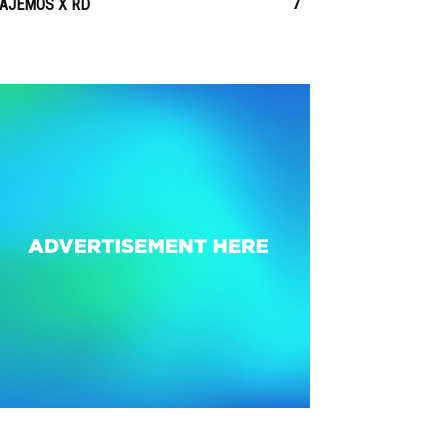
7
IAJEMOS X RD