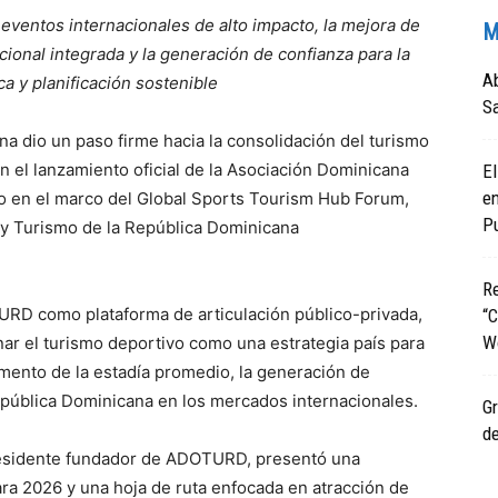
ventos internacionales de alto impacto, la mejora de
M
cional integrada y la generación de confianza para la
Ab
a y planificación sostenible
S
a dio un paso firme hacia la consolidación del turismo
n el lanzamiento oficial de la Asociación Dominicana
El
en
 en el marco del Global Sports Tourism Hub Forum,
Pu
 y Turismo de la República Dominicana
R
URD como plataforma de articulación público-privada,
“C
Wo
nar el turismo deportivo como una estrategia país para
 aumento de la estadía promedio, la generación de
epública Dominicana en los mercados internacionales.
Gr
de
presidente fundador de ADOTURD, presentó una
a 2026 y una hoja de ruta enfocada en atracción de