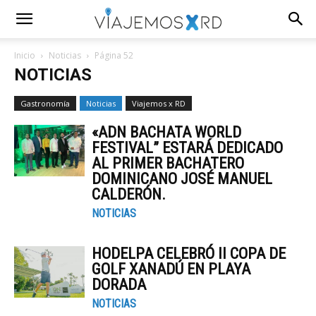
Inicio
Noticias
Página 52
NOTICIAS
Gastronomía
Noticias
Viajemos x RD
«ADN BACHATA WORLD
FESTIVAL” ESTARÁ DEDICADO
AL PRIMER BACHATERO
DOMINICANO JOSÉ MANUEL
CALDERÓN.
NOTICIAS
HODELPA CELEBRÓ II COPA DE
GOLF XANADÚ EN PLAYA
DORADA
NOTICIAS