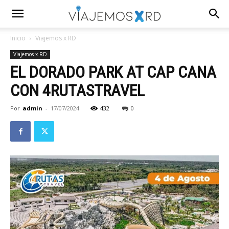
Inicio
Viajemos x RD
Viajemos x RD
EL DORADO PARK AT CAP CANA
CON 4RUTASTRAVEL
Por
admin
-
17/07/2024
432
0