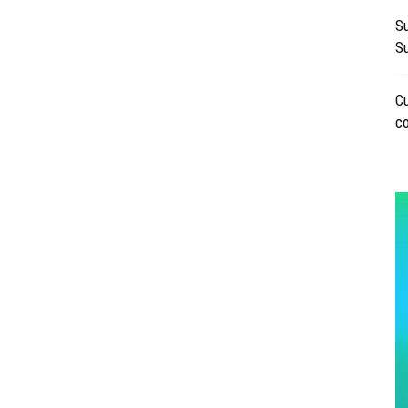
Su
Su
Cu
c