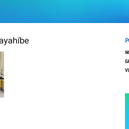
ayahíbe
P
N
G
V