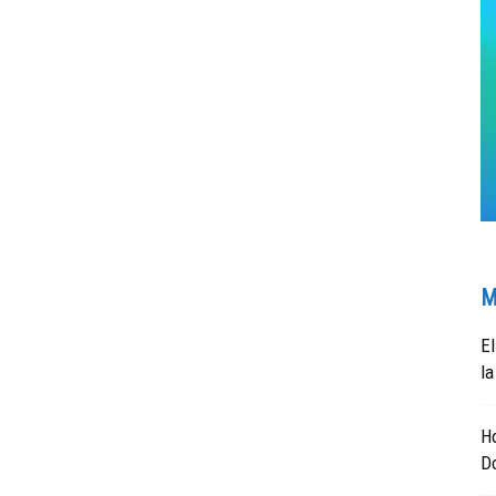
M
El
la
Ho
D