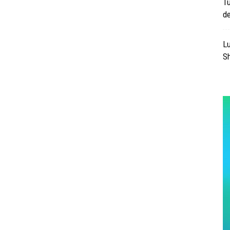
T
d
Lu
Sh