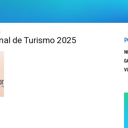
5
nal de Turismo 2025
P
N
G
V