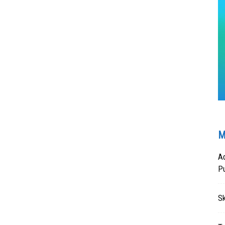
M
Ad
P
S