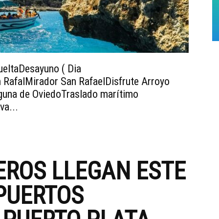
vueltaDesayuno ( Dia
n RafalMirador San RafaelDisfrute Arroyo
aguna de OviedoTraslado marítimo
va...
EROS LLEGAN ESTE
PUERTOS