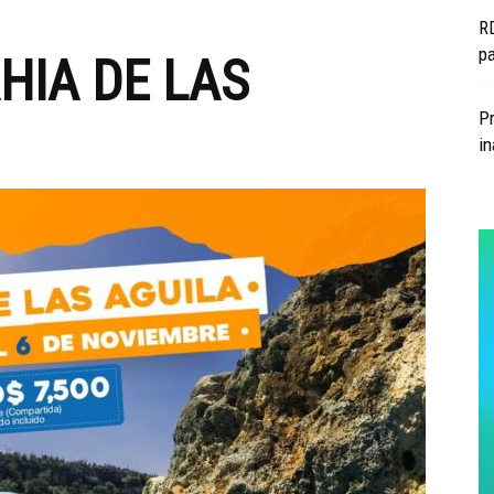
RD
p
HIA DE LAS
Pr
i