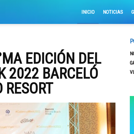
INICIO
NOTICIAS
iajemosxrd
P
°MA EDICIÓN DEL
N
G
K 2022 BARCELÓ
V
 RESORT