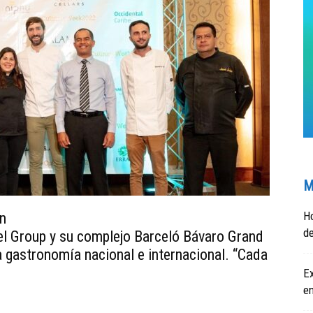
M
Ho
ón
de
el Group y su complejo Barceló Bávaro Grand
a gastronomía nacional e internacional. “Cada
Ex
e