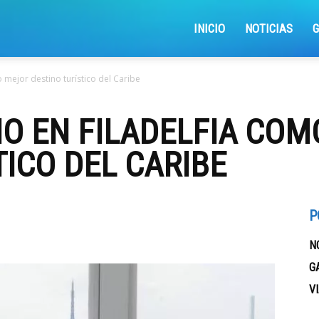
iajemosxrd
INICIO
NOTICIAS
 mejor destino turístico del Caribe
O EN FILADELFIA CO
TICO DEL CARIBE
P
N
G
V