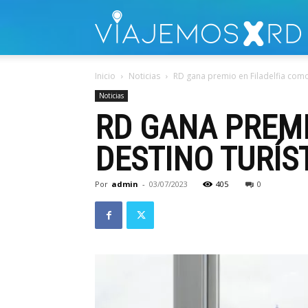
V
Inicio
Noticias
RD gana premio en Filadelfia como
Noticias
RD GANA PREMI
DESTINO TURÍS
Por
admin
-
03/07/2023
405
0