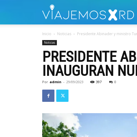
V
Inicio
Noticias
Presidente Abinader y ministro T
Noticias
PRESIDENTE AB
INAUGURAN NU
Por
admin
-
29/09/2023
397
0