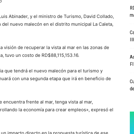
o
RD
ma
 Luis Abinader, y el ministro de Turismo, David Collado,
del nuevo malecón en el distrito municipal La Caleta,
Ca
Il
a visión de recuperar la vista al mar en las zonas de
, tuvo un costo de RD$88,115,153.16.
Ad
F
ia que tendrá el nuevo malecón para el turismo y
nuará con una segunda etapa que irá en beneficio de
Cu
de
ncuentra frente al mar, tenga vista al mar,
rrollando la economía para crear empleos», expresó el
 un impacto directo en la propuesta turística de ese