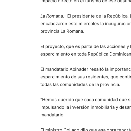
impacto directo en el turismo de ese destin
La Romana
.- El presidente de la República,
encabezaron este miércoles la inauguración 
provincia La Romana.
El proyecto, que es parte de las acciones y l
esparcimiento en toda República Dominicana
El mandatario Abinader resaltó la importanc
esparcimiento de sus residentes, que conti
todas las comunidades de la provincia.
“Hemos querido que cada comunidad que se e
impulsando la inversión inmobiliaria y desa
mandatario.
El ministro Collado dijo que esa obra tendrá