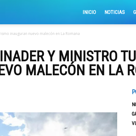
iajemosxrd
INICIO
NOTICIAS
urismo inauguran nuevo malecón en La Romana
INADER Y MINISTRO T
EVO MALECÓN EN LA 
P
N
G
V