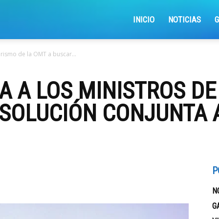
iajemosxrd
INICIO
NOTICIAS
urismo de la OMT a buscar...
 A LOS MINISTROS DE
 SOLUCIÓN CONJUNTA 
P
N
G