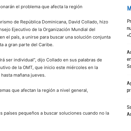
ionarán el problema que afecta la región
M
Pr
Turismo de República Dominicana, David Collado, hizo
nu
nsejo Ejecutivo de la Organización Mundial del
«C
n el país, a unirse para buscar una solución conjunta
 a gran parte del Caribe.
A
e
á ser individual”, dijo Collado en sus palabras de
S
utivo de la OMT, que inicio este miércoles en la
rá hasta mañana jueves.
Ag
pr
emas que afectan la región a nivel general,
S
s países pequeños a buscar soluciones cuando no la
Ad