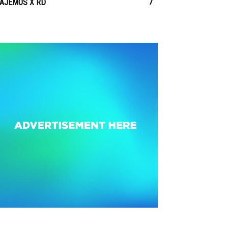
7
IAJEMOS X RD