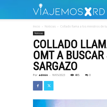
V
Inicio
Noticias
Collado llama a los ministros de t
Noticias
COLLADO LLAMA
OMT A BUSCAR
SARGAZO
Por
admin
-
18/05/2023
485
0