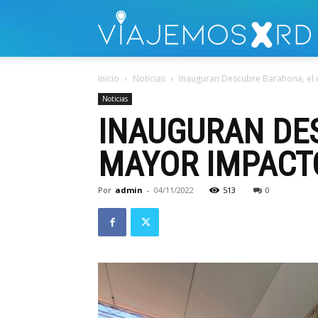
V
Inicio
Noticias
Inauguran Descubre Barahona, el 
Noticias
INAUGURAN DE
MAYOR IMPACTO
Por
admin
-
04/11/2022
513
0