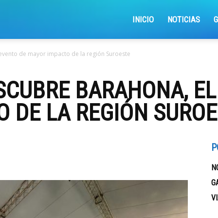
iajemosxrd
INICIO
NOTICIAS
evento de mayor impacto de la región Suroeste
SCUBRE BARAHONA, EL
 DE LA REGIÓN SUROE
P
N
G
V