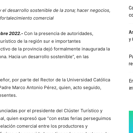
Ca
 el desarrollo sostenible de la zona; hacer negocios,
co
 fortalecimiento comercial
Ar
mbre 2022.-
Con la presencia de autoridades,
y 
urístico de la región sur e importantes
uctivo de la provincia dejó formalmente inaugurada la
Pu
na. Hacia un desarrollo sostenible”, en las
r
Señor, por parte del Rector de la Universidad Católica
En
adre Marco Antonio Pérez, quien, acto seguido,
in
esentes.
nciadas por el presidente del Clúster Turístico y
nal, quien expresó que “con estas ferias perseguimos
relación comercial entre los productores y