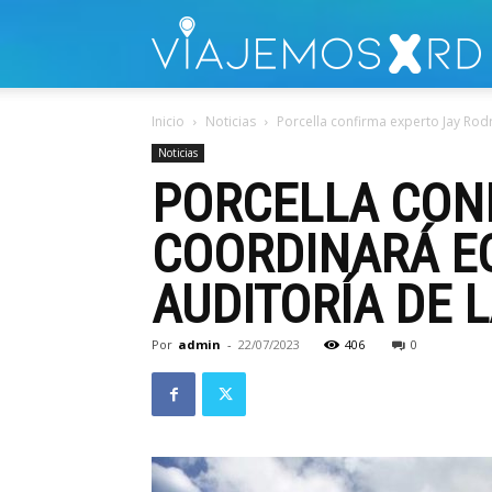
V
Inicio
Noticias
Porcella confirma experto Jay Rodr
Noticias
PORCELLA CON
COORDINARÁ EQ
AUDITORÍA DE L
Por
admin
-
22/07/2023
406
0