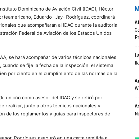
M
 Instituto Dominicano de Aviación Civil (IDAC), Héctor
norteamericano, Eduardo -Jay- Rodríguez, coordinará
Al
cionales que acompañarán al IDAC durante la auditoria
Co
istración Federal de Aviación de los Estados Unidos
Pr
La
 FAA, se hará acompañar de varios técnicos nacionales
ll
 cuando se fije la fecha de la inspección, el sistema
ien por ciento en el cumplimiento de las normas de la
Ai
Wy
e un año como asesor del IDAC y se retiró por
 realizar, junto a otros técnicos nacionales y
Ar
N
ción de los reglamentos y guías para inspectores de
esor, Rodríguez aseguró en una carta remitida a