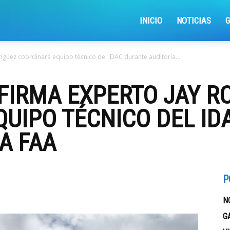
iajemosxrd
INICIO
NOTICIAS
íguez coordinará equipo técnico del IDAC durante auditoría...
FIRMA EXPERTO JAY R
UIPO TÉCNICO DEL ID
A FAA
P
N
G