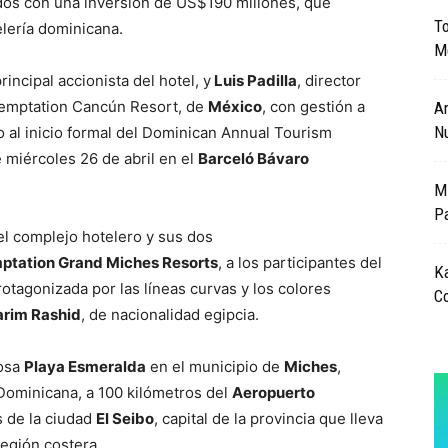
os con una inversión de US$190 millones, que
T
elería dominicana.
Me
principal accionista del hotel, y
Luis Padilla
, director
 Temptation Cancún Resort, de
México
, con gestión a
Ar
N
io al inicio formal del Dominican Annual Tourism
e miércoles 26 de abril en el
Barceló Bávaro
Mi
Pa
 el complejo hotelero y sus dos
ptation Grand Miches Resorts
, a los participantes del
Ka
otagonizada por las líneas curvas y los colores
Co
arim Rashid
, de nacionalidad egipcia.
mosa
Playa Esmeralda
en el municipio de
Miches
,
 Dominicana, a 100 kilómetros del
Aeropuerto
s de la ciudad
El Seibo
, capital de la provincia que lleva
región costera.