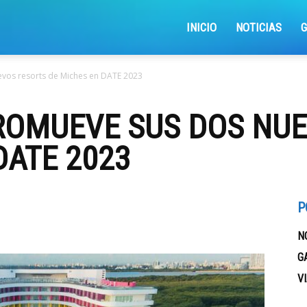
iajemosxrd
INICIO
NOTICIAS
vos resorts de Miches en DATE 2023
ROMUEVE SUS DOS NU
DATE 2023
P
N
G
V