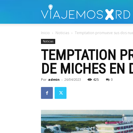
V
Inicio
Noticias
Temptation promueve sus dos nue
Noticias
TEMPTATION P
DE MICHES EN 
Por
admin
-
26/04/2023
425
0