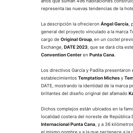
años que suman 496 habitaciones construid
representa las nuevas tendencias de la hot
La descripción la ofrecieron
Ángel García
, 
general del proyecto vinculado a la marca
cargo de
Original Group
, en un coctel prev
Exchange,
DATE 2023
, que se dará cita est
Convention Center
en
Punta Cana
.
Los directivos García y Padilla presentaron
establecimientos
Temptation Miches
y
Tem
DATE, mostrando la identidad de la marca pr
brillantes del diseño original del afamado
K
Dichos complejos están ubicados en la fa
localidad costera del noreste de República
Internacional Punta Cana
, y a 36 kilómetro
el mismo nombre y a la que pertenece a la 