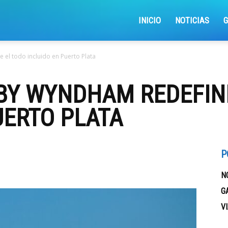
iajemosxrd
INICIO
NOTICIAS
el todo incluido en Puerto Plata
 BY WYNDHAM REDEFIN
UERTO PLATA
P
N
G
V