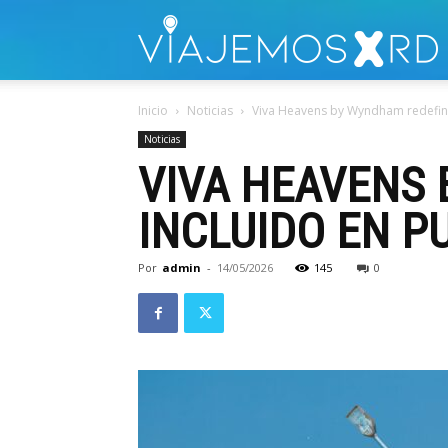
V
Inicio
Noticias
Viva Heavens by Wyndham redefine 
Noticias
VIVA HEAVENS
INCLUIDO EN P
Por
admin
-
14/05/2026
145
0